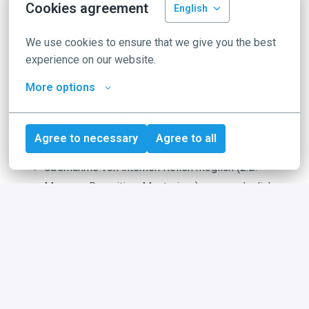
Cookies agreement
ersten Monate – weil uns deine persönliche
English
Betreuung wichtig ist überlegen wir uns schon vor
We use cookies to ensure that we give you the best 
deinem Start, was du noch lernen solltest um dich
experience on our website.
im Rahmen des Technica-Academy Programms gut
einzuarbeiten.
More options
Großes Schulungsangebot über die Technica
Academy – damit du dich bei uns zielgerichtet
Agree to necessary
Agree to all
weiterbilden kannst.
Übernahme von internen Rollen möglich (z.B.
Messen, Recruiting, Mentoring..) – wenn du dich
auch außerhalb deiner Teamrolle engagieren
möchtest.
Eine sehr gute Vergütung und ein umfangreiches
Paket an attraktiven betrieblichen Sozialleistungen
wie Poolfahrräder & Scooter, Guthaben-Bezahlkarte
oder BAV – weil wir deinen täglichen Einsatz zu