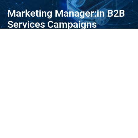
Marketing Manager:in B2B
Services Campaigns
(m/f/d) in München
Hybrid
München
,
Bayern
,
Deutschland