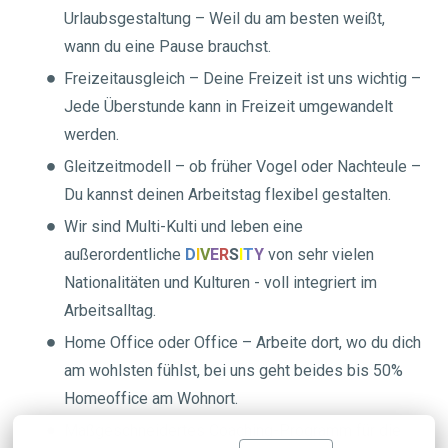
Urlaubsgestaltung – Weil du am besten weißt,
wann du eine Pause brauchst.
Freizeitausgleich – Deine Freizeit ist uns wichtig –
Jede Überstunde kann in Freizeit umgewandelt
werden.
Gleitzeitmodell – ob früher Vogel oder Nachteule –
Du kannst deinen Arbeitstag flexibel gestalten.
Wir sind Multi-Kulti und leben eine
außerordentliche
D
I
V
E
R
S
I
T
Y
von sehr vielen
Nationalitäten und Kulturen - voll integriert im
Arbeitsalltag.
Home Office oder Office – Arbeite dort, wo du dich
am wohlsten fühlst, bei uns geht beides bis 50%
Homeoffice am Wohnort.
Maßgeschneidertes Coaching-Programm für die